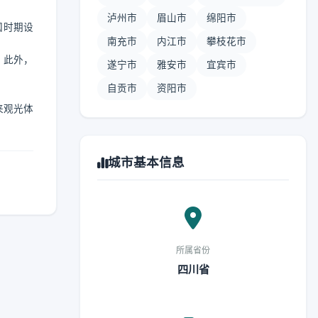
泸州市
眉山市
绵阳市
国时期设
南充市
内江市
攀枝花市
。此外，
遂宁市
雅安市
宜宾市
自贡市
资阳市
来观光体
城市基本信息
所属省份
四川省