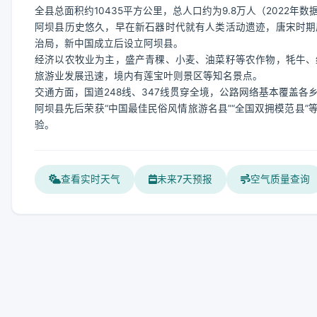
全县总面积约10435平方公里，总人口约为9.8万人（2022
阿坝县历史悠久，早在新石器时代就有人类活动遗迹，唐宋时期
治局，新中国成立后设立阿坝县。
经济以农牧业为主，盛产青稞、小麦、油菜籽等农作物，牦牛、
旅游业发展迅速，境内有莲宝叶则景区等知名景点。
交通方面，国道248线、347线贯穿全境，公路网络基本覆盖
阿坝县先后荣获“中国最佳民俗风情旅游名县”“全国双拥模范县
验。
查看实时天气
未来7天预报
空气质量查询