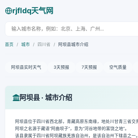
rjfldq天气网
首页
/
城市
/
四川省
/
阿坝县城市介绍
阿坝县实时天气
3天预报
7天预报
空气质量
阿坝县 · 城市介绍
阿坝县位于四川省西北部，青藏高原东南缘，地处川甘青三省交界地带。其地
阿坝之名源于藏语“阿曲坝子”，意为“河谷地带的富饶之地”。
该县隶属于四川省阿坝藏族羌族自治州，是该自治州下辖县之一