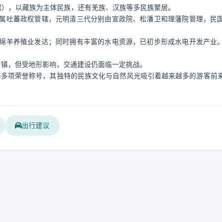
年数据），以藏族为主体民族，还有羌族、汉族等多民族聚居。
属吐蕃政权管辖，元明清三代分别由宣政院、松潘卫和理藩院管理，民
绵羊养殖业发达；同时拥有丰富的水电资源，已初步形成水电开发产业
各乡镇，但受地形影响，交通建设仍面临一定挑战。
”等多项荣誉称号，其独特的民族文化与自然风光吸引着越来越多的游客前
出行建议