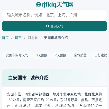
rjfldq天气网
查询天气
首页
/
城市
/
河北省
/
安国市城市介绍
安国市实时天气
3天预报
7天预报
空气质量
出行建议
安国市 · 城市介绍
安国市位于河北省中部偏西，地处华北平原腹地，北距北京约
180公里，南距石家庄约120公里，东邻博野县、蠡县，西接定
州，南连深泽，北靠望都，地理坐标介于东经114°47′—