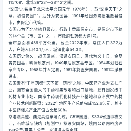
115°08′、北纬38°23′—38°42′之间。
“安国”之名始于北宋太平兴国元年（976年），取“安定天下”之
意，初设安国军，后升为安国县；1991年经国务院批准撤县设
市，由保定市代管。
安国市为河北省辖县级市，行政上隶属保定市，是保定市下辖
的14个县（市、区）之一，市政府驻药都大道1号。
全市总面积486平方公里，截至2022年末，常住人口37.2万
人，户籍人口40.1万人，城镇化率54.3%。
安国历史悠久，战国属赵，汉设安国县，唐代为义丰县，金复
置安国县，明清属定州，1949年后属定县专区，1954年划归石
家庄专区，1958年并入定县，1961年复置安国县，1991年撤县
设市。
安国素有“千年药都”“天下第一药市”之称，中医药产业为支柱产
业，拥有全国最大的中药材集散地和出口基地，建有国家级中
药材专业市场、国家中药现代化科技产业基地和京津冀中药材
产业技术创新联盟；2022年地区生产总值完成152.6亿元，其中
中医药相关产业产值占比超60%。
京港澳高速、曲港高速穿境而过，G515国道、S334省道纵横交
汇，石雄城际铁路（规划中）拟设安国站，境内公路网密度达
198公里/百平方公里，交通通达性良好。