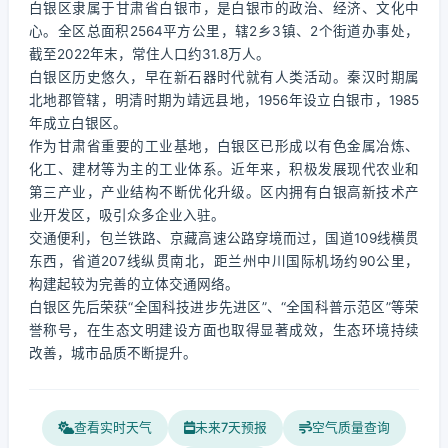
白银区隶属于甘肃省白银市，是白银市的政治、经济、文化中
心。全区总面积2564平方公里，辖2乡3镇、2个街道办事处，
截至2022年末，常住人口约31.8万人。
白银区历史悠久，早在新石器时代就有人类活动。秦汉时期属
北地郡管辖，明清时期为靖远县地，1956年设立白银市，1985
年成立白银区。
作为甘肃省重要的工业基地，白银区已形成以有色金属冶炼、
化工、建材等为主的工业体系。近年来，积极发展现代农业和
第三产业，产业结构不断优化升级。区内拥有白银高新技术产
业开发区，吸引众多企业入驻。
交通便利，包兰铁路、京藏高速公路穿境而过，国道109线横贯
东西，省道207线纵贯南北，距兰州中川国际机场约90公里，
构建起较为完善的立体交通网络。
白银区先后荣获“全国科技进步先进区”、“全国科普示范区”等荣
誉称号，在生态文明建设方面也取得显著成效，生态环境持续
改善，城市品质不断提升。
查看实时天气
未来7天预报
空气质量查询