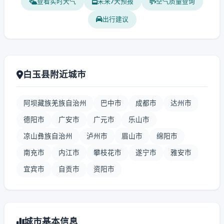
查看实时天气
未来7天预报
空气质量查询
出行建议
白玉县附近城市
阿坝藏族羌族自治州
巴中市
成都市
达州市
德阳市
广安市
广元市
乐山市
凉山彝族自治州
泸州市
眉山市
绵阳市
南充市
内江市
攀枝花市
遂宁市
雅安市
宜宾市
自贡市
资阳市
城市基本信息