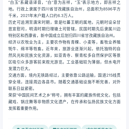
“白玉”系藏语译音，“白”意为吉祥，“玉”表示地方，即吉祥之
地。行政上隶属于四川省甘孜藏族自治州，总面积为8596平方
千米，2021年末户籍人口约6.3万人。
历史可追溯至唐宋时期，曾是吐蕃王朝的属地，元朝时设朵甘
思宣慰司，明清时期归理塘土司管辖，民国时期先后隶属川边
特别区和西康省，新中国成立后划归四川省甘孜藏族自治州。
经济以农牧业为主，主要农作物有青稞、小麦等，畜牧业养殖
牦牛、绵羊等牲畜。近年来，旅游业逐渐兴起，依托独特的自
然风光和民族文化资源，如亚青寺、察青松多自然保护区等景
区吸引众多游客前来观光游览。工业基础较为薄弱，但水电开
发潜力巨大。
交通方面，境内无铁路经过，主要依靠公路运输，国道215线贯
穿全境，连接周边各县市。随着交通基础设施不断完善，对外
联系日益紧密。
荣获“中国民间艺术之乡”称号，拥有丰富的藏族传统文化，包括
藏戏、锅庄舞等非物质文化遗产，在传承和弘扬民族文化方面
发挥着重要作用。