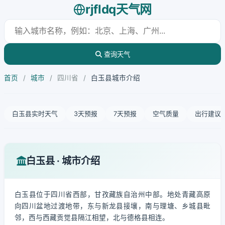
rjfldq天气网
查询天气
首页
/
城市
/
四川省
/
白玉县城市介绍
白玉县实时天气
3天预报
7天预报
空气质量
出行建议
白玉县 · 城市介绍
白玉县位于四川省西部，甘孜藏族自治州中部。地处青藏高原
向四川盆地过渡地带，东与新龙县接壤，南与理塘、乡城县毗
邻，西与西藏贡觉县隔江相望，北与德格县相连。