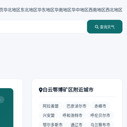
页
华北地区
东北地区
华东地区
华南地区
华中地区
西南地区
西北地区
查询天气
白云鄂博矿区附近城市
:
阿拉善盟
巴彦淖尔市
赤峰市
兴安盟
呼和浩特市
呼伦贝尔市
鄂尔多斯市
通辽市
乌兰察布市