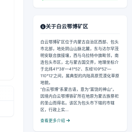
关于白云鄂博矿区
白云鄂博矿区位于内蒙古自治区西部、包头
市北部，地处阴山山脉北麓，东与达尔罕茂
明安联合旗接壤，西与乌拉特中旗毗邻，南
连包头市区，北与蒙古国交界，地理坐标介
于北纬41°38′—41°52′、东经109°52′—
110°12′之间，属典型的内陆高原荒漠化草原
地貌。
“白云鄂博”系蒙古语，意为“富饶的神山”，
因境内白云鄂博铁矿所在地原为蒙古族祭祀
的圣山而得名。该区为包头市下辖的市辖
区，行政上实...
查看更多介绍