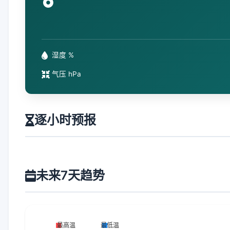
°
湿度 %
气压 hPa
逐小时预报
未来7天趋势