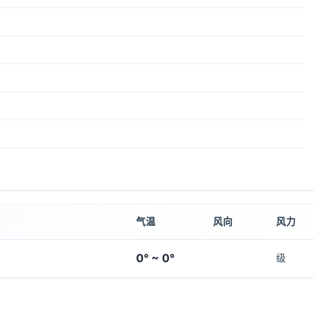
气温
风向
风力
0° ~ 0°
级