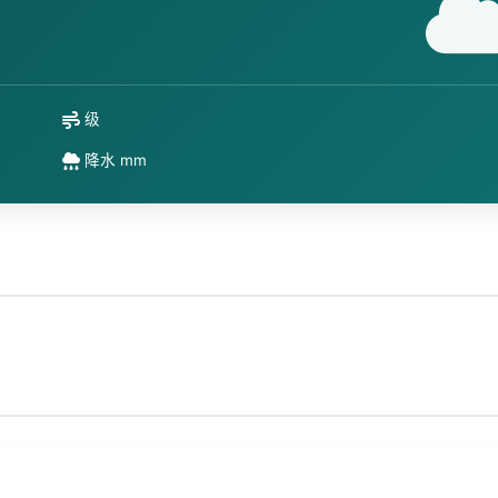
级
降水 mm