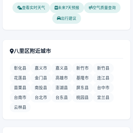
查看实时天气
未来7天预报
空气质量查询
出行建议
八里区附近城市
彰化县
嘉义市
嘉义县
新竹市
新竹县
花莲县
金门县
高雄市
基隆市
连江县
苗栗县
南投县
澎湖县
屏东县
台中市
台南市
台北市
台东县
桃园县
宜兰县
云林县