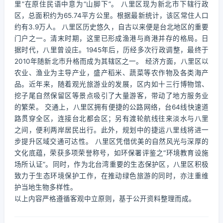
里”在原住民语中意为“山脚下”。 八里区现为新北市下辖行政
区，总面积约为65.74平方公里。根据最新统计，该区常住人口
约有3.9万人。 八里区历史悠久，自古以来便是台北地区的重要
门户之一。清末时期，这里已形成渔港与商港并存的格局。日
据时代，八里曾设庄。1945年后，历经多次行政调整，最终于
2010年随新北市升格而成为其辖区之一。 经济方面，八里区以
农业、渔业为主导产业，盛产稻米、蔬菜等农作物及各类海产
品。近年来，随着观光旅游业的发展，区内如十三行博物馆、
挖子尾自然保留区等景点吸引了大量游客，带动了地方服务业
的繁荣。 交通上，八里区拥有便捷的公路网络，台64线快速道
路贯穿全区，连接台北都会区；另有渡轮航线往来淡水与八里
之间，便利两岸居民出行。此外，规划中的捷运八里线将进一
步提升区域交通可达性。 八里区凭借优美的自然风光与深厚的
文化底蕴，荣获多项荣誉称号，如环保署评鉴之“环境教育设施
场所认证”。同时，作为北台湾重要的生态保护区，八里区积极
致力于生态环境保护工作，在推动绿色旅游的同时，亦注重维
护当地生物多样性。
以上内容严格遵循客观中立原则，基于公开资料整理而成。