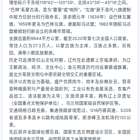
理坐标介于东经118°42′—120°39′、北纬43°36′—45°16′之间。
“巴林”系蒙古语，意为“要塞”或“哨所”，“左旗”源于清代八旗建制
中按方位划分的行政命名，清崇德元年（1636年）设巴林左翼
旗，1959年更名为巴林左旗，隶属昭乌达盟；1983年随昭乌达
盟撤销划归新设立的赤峰市管辖。
全旗总面积6644平方公里，截至2020年第七次全国人口普查，
常住人口为27.3万人，以蒙古族为主体，汉族占多数，另有
回、满等少数民族聚居。
历史可追溯至红山文化时期，辽代在此建都上京临潢府，为辽
王朝政治、经济、文化中心；金元明清历代均设重镇或旗署，
是北方草原文明与中原农耕文明交汇的重要区域。
经济以农牧业为基础，盛产优质肉牛、肉羊及杂粮杂豆，笤帚
苗种植面积与产量居全国前列；工业以有色金属采选、农畜产
品加工、清洁能源为主导；文旅资源丰富，拥有辽上京遗址
（全国重点文物保护单位）、乌兰坝国家级自然保护区等。
交通网络日趋完善，集通铁路穿境而过，G16丹锡高速、S206
省道及多条县乡公路构成陆路骨架，距赤峰玉龙机场约120公
里。
先后获评全国绿化模范县、国家生态文明建设示范区、全国民
族团结进步示范旗、中国笤帚苗之乡等荣誉称号。