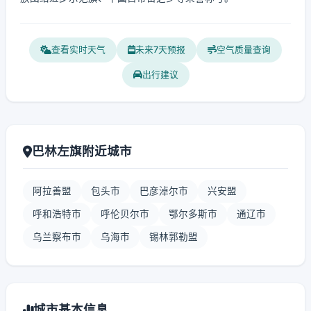
查看实时天气
未来7天预报
空气质量查询
出行建议
巴林左旗附近城市
阿拉善盟
包头市
巴彦淖尔市
兴安盟
呼和浩特市
呼伦贝尔市
鄂尔多斯市
通辽市
乌兰察布市
乌海市
锡林郭勒盟
城市基本信息