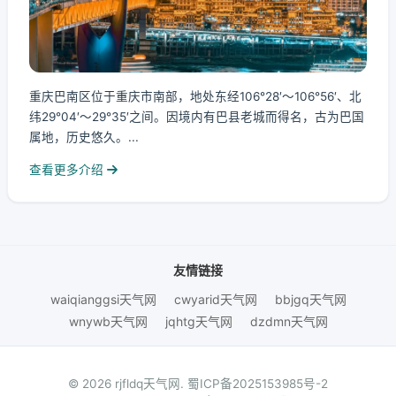
重庆巴南区位于重庆市南部，地处东经106°28′～106°56′、北
纬29°04′～29°35′之间。因境内有巴县老城而得名，古为巴国
属地，历史悠久。...
查看更多介绍
友情链接
waiqianggsi天气网
cwyarid天气网
bbjgq天气网
wnywb天气网
jqhtg天气网
dzdmn天气网
© 2026 rjfldq天气网.
蜀ICP备2025153985号-2