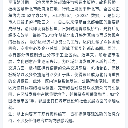
至清朝时期，当地居民为跨越湳仔沟搭建木板桥，故称板桥。
板桥区是新北市政府所在地，行政上隶属于新北市。全区总面
积约为20.52平方公里，人口约55万（2023年数据），是新北
市人口最多的行政区之一。自古以来便是台北都会区的重要组
成部分，清代即设有板桥堡，日据时期曾设板桥街，光复后历
经多次改制，最终于2010年随新北市升格为直辖市而成为现今
的板桥区。 板桥区经济以服务业为主导，区内汇聚了众多金融
机构、商业中心及企业总部，形成了繁华的都市商圈。同时，
亦有部分传统制造业分布于工业区内。近年来，随着城市发
展，文化创意产业逐渐兴起，为区域经济发展注入新的活力。
交通方面，板桥区拥有便捷的公共交通网络，包括台铁、高铁
板桥站以及多条捷运线路交汇于此，使得该区成为北台湾重要
的交通枢纽。此外，区内道路系统发达，公路运输便利。 板桥
区凭借其优越的地理位置、完善的基础设施以及繁荣的商业氛
围，在区域发展中占据重要地位，并荣获多项荣誉称号，如“全
国模范市区”等，彰显出其在城市建设和社会发展方面的卓越成
就。
注：以上内容基于现有资料编写，旨在提供客观准确的信息介
绍，不涉及任何政治立场或敏感话题。