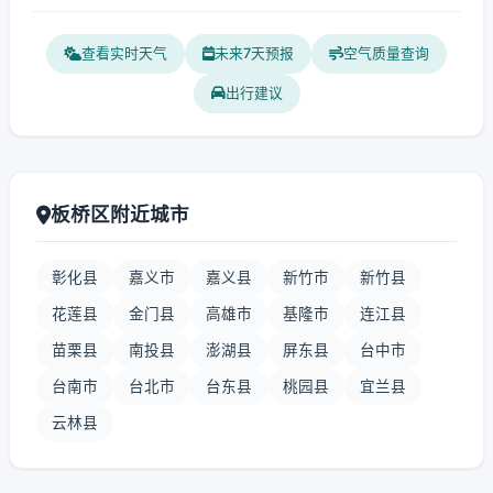
查看实时天气
未来7天预报
空气质量查询
出行建议
板桥区附近城市
彰化县
嘉义市
嘉义县
新竹市
新竹县
花莲县
金门县
高雄市
基隆市
连江县
苗栗县
南投县
澎湖县
屏东县
台中市
台南市
台北市
台东县
桃园县
宜兰县
云林县