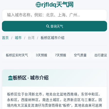
rjfldq天气网
查询天气
首页
/
城市
/
台湾
/
板桥区城市介绍
板桥区实时天气
3天预报
7天预报
空气质量
出行建议
板桥区 · 城市介绍
板桥区位于台湾新北市，地处台北盆地西南缘，东邻中和区、
永和区，西接树林区，南连土城区，北界新庄区与三重区。因
境内有大汉溪支流湳仔沟贯穿而得名“板桥”，其地名由来可追溯