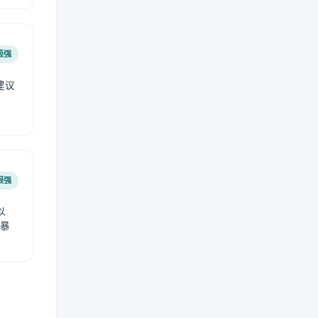
极强
建议
肤
很强
以
免暴