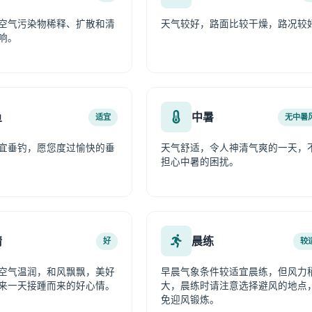
空气污染物稀释、扩散和清
天气较好，路面比较干燥，路况较
响。
鱼
中暑
适宜
无中暑
宜垂钓，愿您度过愉快的垂
天气舒适，令人神清气爽的一天，
担心中暑的困扰。
情
晨练
好
较
空气温润，和风飘飘，美好
早晨气象条件较适宜晨练，但风力
来一天接踵而来的好心情。
大，晨练时请注意选择避风的地点
免迎风锻炼。