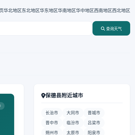
页
华北地区
东北地区
华东地区
华南地区
华中地区
西南地区
西北地区
查询天气
保德县附近城市
0
长治市
大同市
晋城市
晋中市
临汾市
吕梁市
朔州市
太原市
阳泉市