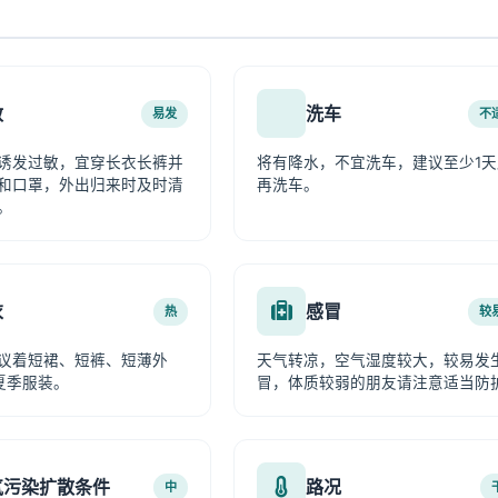
敏
洗车
易发
不
诱发过敏，宜穿长衣长裤并
将有降水，不宜洗车，建议至少1天
和口罩，外出归来时及时清
再洗车。
。
衣
感冒
热
较
议着短裙、短裤、短薄外
天气转凉，空气湿度较大，较易发
夏季服装。
冒，体质较弱的朋友请注意适当防
气污染扩散条件
路况
中