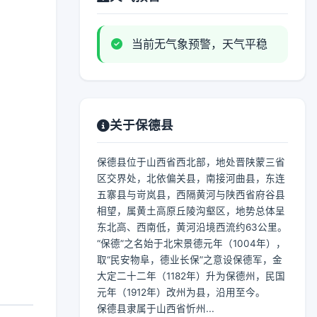
当前无气象预警，天气平稳
关于保德县
保德县位于山西省西北部，地处晋陕蒙三省
区交界处，北依偏关县，南接河曲县，东连
五寨县与岢岚县，西隔黄河与陕西省府谷县
相望，属黄土高原丘陵沟壑区，地势总体呈
东北高、西南低，黄河沿境西流约63公里。
“保德”之名始于北宋景德元年（1004年），
取“民安物阜，德业长保”之意设保德军，金
大定二十二年（1182年）升为保德州，民国
元年（1912年）改州为县，沿用至今。
保德县隶属于山西省忻州...