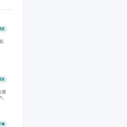
适宜
后
易发
生感
护。
干燥