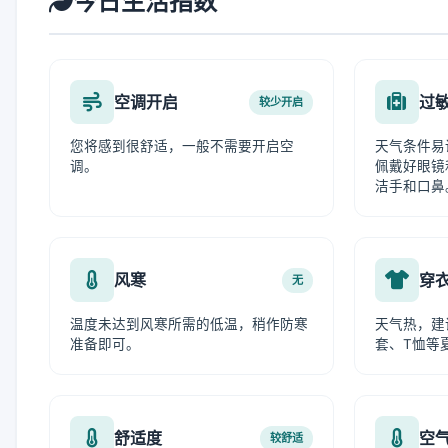
今日生活指数
空调开启
过
较少开启
您将感到很舒适，一般不需要开启空
天气条件易
调。
佩戴好眼镜
洁手和口鼻
风寒
穿
无
温度未达到风寒所需的低温，稍作防寒
天气热，建
准备即可。
套、T恤等
舒适度
空
较舒适