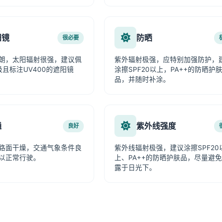
阳镜
防晒
很必要
朗，太阳辐射很强，建议佩
紫外辐射极强，应特别加强防护，
级且标注UV400的遮阳镜
涂擦SPF20以上，PA++的防晒护
品，并随时补涂。
通
紫外线强度
良好
路面干燥，交通气象条件良
紫外线辐射极强，建议涂擦SPF20
以正常行驶。
上、PA++的防晒护肤品，尽量避
露于日光下。