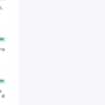
好。
风险
不用
适宜
稍
，避