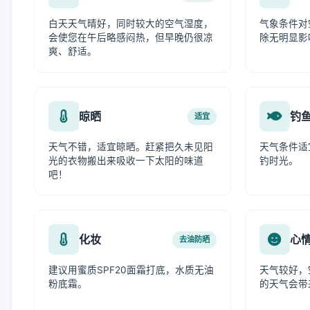
白天天气晴好，同时较大的空气湿度，
气象条件对
会使您在午后略感闷热，但早晚仍很凉
除无明显影
爽、舒适。
晾晒
钓
适宜
天气不错，适宜晾晒。赶紧把久未见阳
天气条件适
光的衣物搬出来吸收一下太阳的味道
钓时光。
吧！
化妆
心
去油防晒
建议用蜜质SPF20面霜打底，水质无油
天气较好，
粉底霜。
的天气会带