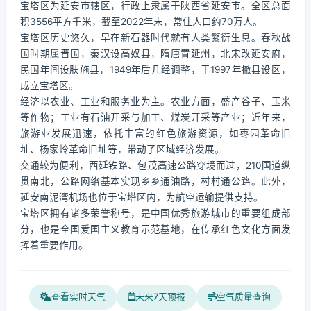
宝塔区为延安市辖区，行政上隶属于陕西省延安市。全区总面
积3556平方千米，截至2022年末，常住人口约70万人。
宝塔区历史悠久，早在新石器时代就有人类繁衍生息。春秋战
国时期属晋国，秦汉设高奴县，隋唐置延州，北宋改延安府，
民国年间设肤施县，1949年后几经调整，于1997年撤县设区，
成立宝塔区。
经济以农业、工业和服务业为主。农业方面，盛产谷子、玉米
等作物；工业有石油开采与加工、煤炭开采等产业；近年来，
旅游业发展迅速，依托丰富的红色旅游资源，如枣园革命旧
址、杨家岭革命旧址等，带动了区域经济发展。
交通较为便利，西延铁路、包茂高速公路穿境而过，210国道纵
贯南北，公路网络基本实现乡乡通油路，村村通公路。此外，
延安南泥湾机场也位于宝塔区内，为航空运输提供支持。
宝塔区拥有诸多荣誉称号，是中国优秀旅游城市的重要组成部
分，也是全国爱国主义教育示范基地，在传承红色文化方面发
挥着重要作用。
查看实时天气
未来7天预报
空气质量查询