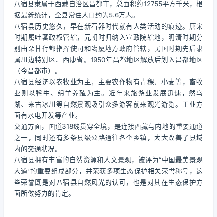
八宿县隶属于西藏自治区昌都市，总面积约12755平方千米，根
据最新统计，全县常住人口约为5.6万人。
八宿县历史悠久，早在新石器时代就有人类活动的痕迹。唐宋
时期属吐蕃政权管辖，元朝时归纳入宣政院辖地，明清时期分
别由朵甘行都指挥使司和噶厦地方政府管辖，民国时期先后隶
属川边特别区、西康省。1950年昌都地区解放后划入昌都地区
（今昌都市）。
八宿县经济以农牧业为主，主要农作物有青稞、小麦等，畜牧
业则以牦牛、绵羊养殖为主。近年来旅游业发展迅速，然乌
湖、来古冰川等自然景观吸引众多游客前来观光游览。工业方
面有水电开发等产业。
交通方面，国道318线贯穿全境，是连接西藏与内地的重要通道
之一，同时还有多条县级公路通往各个乡镇，大大改善了县域
内的交通状况。
八宿县拥有丰富的自然资源和人文景观，被评为“中国最美景观
大道”的重要组成部分，并荣获多项生态保护相关荣誉称号，这
些荣誉既是对八宿县自然风光的认可，也是对其在生态保护方
面所做努力的肯定。