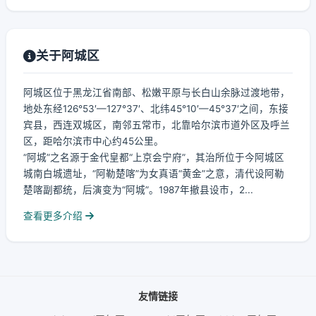
关于阿城区
阿城区位于黑龙江省南部、松嫩平原与长白山余脉过渡地带，
地处东经126°53′—127°37′、北纬45°10′—45°37′之间，东接
宾县，西连双城区，南邻五常市，北靠哈尔滨市道外区及呼兰
区，距哈尔滨市中心约45公里。
“阿城”之名源于金代皇都“上京会宁府”，其治所位于今阿城区
城南白城遗址，“阿勒楚喀”为女真语“黄金”之意，清代设阿勒
楚喀副都统，后演变为“阿城”。1987年撤县设市，2...
查看更多介绍
友情链接