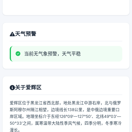
天气预警
当前无气象预警，天气平稳
关于爱辉区
爱辉区位于黑龙江省西北部，地处黑龙江中游右岸，北与俄罗
斯阿穆尔州隔江相望，边境线长138公里，是中俄边境重要口
岸区域。地理坐标介于东经126°09′—127°50′、北纬49°03′—
50°33′之间，属寒温带大陆性季风气候，四季分明，冬季寒冷
漫长。