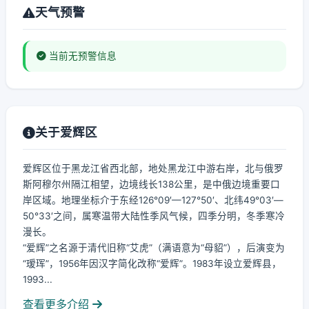
天气预警
当前无预警信息
关于爱辉区
爱辉区位于黑龙江省西北部，地处黑龙江中游右岸，北与俄罗
斯阿穆尔州隔江相望，边境线长138公里，是中俄边境重要口
岸区域。地理坐标介于东经126°09′—127°50′、北纬49°03′—
50°33′之间，属寒温带大陆性季风气候，四季分明，冬季寒冷
漫长。
“爱辉”之名源于清代旧称“艾虎”（满语意为“母貂”），后演变为
“瑷珲”，1956年因汉字简化改称“爱辉”。1983年设立爱辉县，
1993...
查看更多介绍