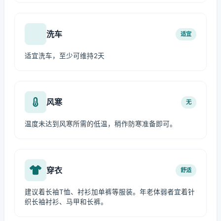
洗车
适宜
适宜洗车，至少可维持2天
风寒
无
温度未达到风寒所需的低温，稍作防寒准备即可。
穿衣
舒适
建议着长袖T恤、衬衫加单裤等服装。年老体弱者宜着针
织长袖衬衫、马甲和长裤。