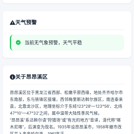
天气预警
当前无气象预警，天气平稳
关于昂昂溪区
昂昂溪区位于黑龙江省西部、松嫩平原西缘，地处齐齐哈尔市
东南部，东与铁锋区接壤，西邻梅里斯达斡尔族区，南连泰来
县，北靠龙沙区，地理坐标介于东经123°28′—123°56′、北纬
47°10′—47°32′之间，属中温带大陆性季风气候。
“昂昂溪”系达斡尔语“狩猎场”或“有光的地方”音译，清代称“喀
木尼喀”，后演变为现名。1935年设昂昂溪市，1958年撤市改
区并入齐齐哈尔市，1961年正...