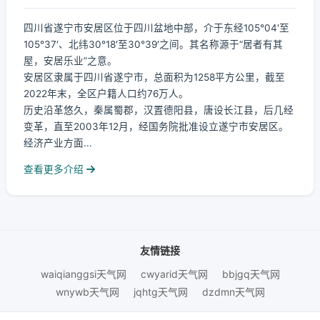
四川省遂宁市安居区位于四川盆地中部，介于东经105°04′至
105°37′、北纬30°18′至30°39′之间。其名称源于“居者有其
屋，安居乐业”之意。
安居区隶属于四川省遂宁市，总面积为1258平方公里，截至
2022年末，全区户籍人口约76万人。
历史沿革悠久，秦属蜀郡，汉置德阳县，唐设长江县，后几经
变革，直至2003年12月，经国务院批准设立遂宁市安居区。
经济产业方面...
查看更多介绍
友情链接
waiqianggsi天气网
cwyarid天气网
bbjgq天气网
wnywb天气网
jqhtg天气网
dzdmn天气网