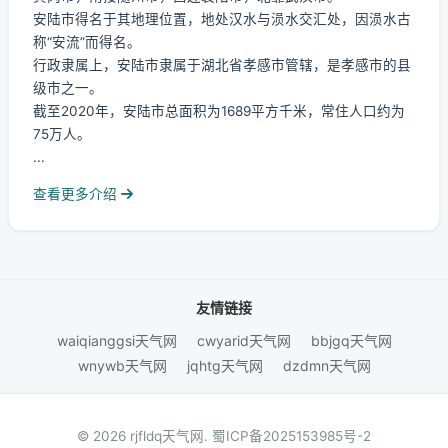
安陆市得名于其地理位置，地处汉水与涢水交汇处，因涢水古
称“安流”而得名。
行政隶属上，安陆市隶属于湖北省孝感市管辖，是孝感市的县
级市之一。
截至2020年，安陆市总面积为1689平方千米，常住人口约为
75万人。
...
查看更多介绍
友情链接
waiqianggsi天气网
cwyarid天气网
bbjgq天气网
wnywb天气网
jqhtg天气网
dzdmn天气网
© 2026 rjfldq天气网.
蜀ICP备2025153985号-2