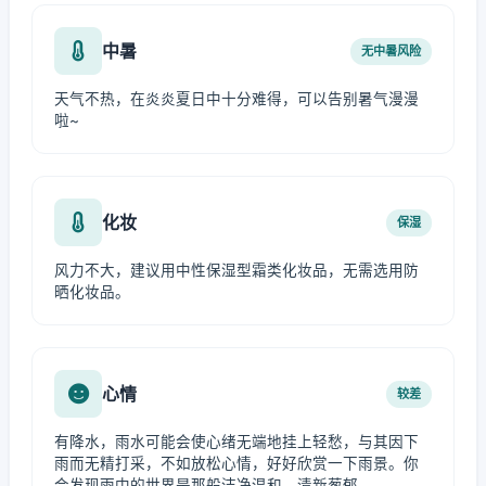
中暑
无中暑风险
天气不热，在炎炎夏日中十分难得，可以告别暑气漫漫
啦~
化妆
保湿
风力不大，建议用中性保湿型霜类化妆品，无需选用防
晒化妆品。
心情
较差
有降水，雨水可能会使心绪无端地挂上轻愁，与其因下
雨而无精打采，不如放松心情，好好欣赏一下雨景。你
会发现雨中的世界是那般洁净温和、清新葱郁。