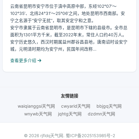
云南省昆明市安宁市位于滇中高原中部，东经102°07′～
102°35′、北纬24°31′～25°06′之间，地处昆明市西南部。安
宁之名源于“安宁无扰”，取其安定宁和之意。
安宁市隶属于云南省昆明市，是昆明市下辖的县级市。全市总
面积为1301平方千米，截至2022年末，常住人口约40万人。
安宁历史悠久，西汉时期属益州郡谷昌县地，唐南诏时设安宁
城，元明清时期均为安宁州，民国年间改称...
查看更多介绍
友情链接
waiqianggsi天气网
cwyarid天气网
bbjgq天气网
wnywb天气网
jqhtg天气网
dzdmn天气网
© 2026 rjfldq天气网.
蜀ICP备2025153985号-2