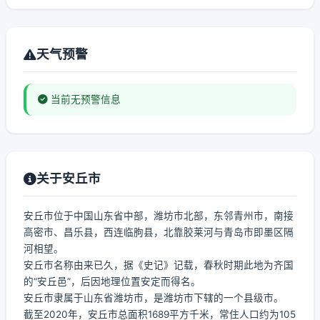
天气预警
当前无预警信息
关于安丘市
安丘市位于中国山东省中部，潍坊市北部，东邻青州市，南接
高密市、昌乐县，西连临朐县，北靠胶莱河与青岛市即墨区隔
河相望。
安丘市名称由来已久，据《史记》记载，春秋时期此地为齐国
的“安丘邑”，后因地理位置安定而得名。
安丘市隶属于山东省潍坊市，是潍坊市下辖的一个县级市。
截至2020年，安丘市总面积1689平方千米，常住人口约为105