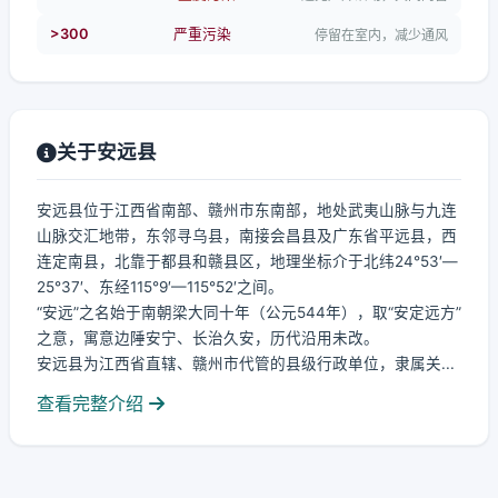
>300
严重污染
停留在室内，减少通风
关于安远县
安远县位于江西省南部、赣州市东南部，地处武夷山脉与九连
山脉交汇地带，东邻寻乌县，南接会昌县及广东省平远县，西
连定南县，北靠于都县和赣县区，地理坐标介于北纬24°53′—
25°37′、东经115°9′—115°52′之间。
“安远”之名始于南朝梁大同十年（公元544年），取“安定远方”
之意，寓意边陲安宁、长治久安，历代沿用未改。
安远县为江西省直辖、赣州市代管的县级行政单位，隶属关...
查看完整介绍