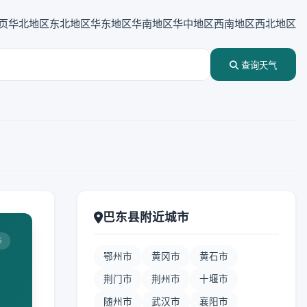
页
华北地区
东北地区
华东地区
华南地区
华中地区
西南地区
西北地区
查询天气
巴东县附近城市
5
鄂州市
黄冈市
黄石市
荆门市
荆州市
十堰市
随州市
武汉市
襄阳市