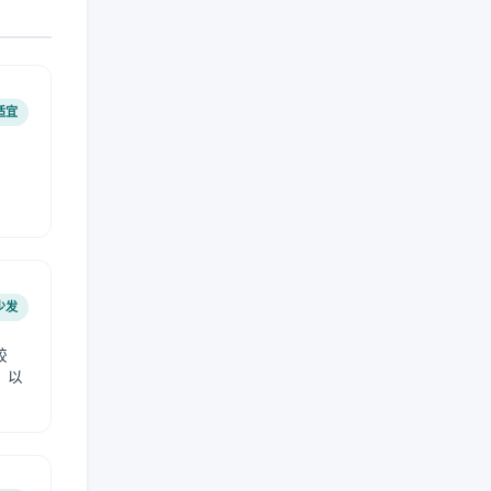
适宜
少发
较
，以