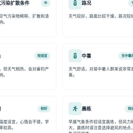
气污染扩散条件
路况
中
空气污染物稀释、扩散和清
天气较好，路面比较干燥，路况较
响。
鱼
中暑
较适宜
无中暑
，但天气稍热，会对垂钓产
天气舒适，对易中暑人群来说非常
响。
善。
情
晨练
较好
较
温度适宜，心情会不错，学
早晨气象条件较适宜晨练，但风力
率较高。
大，晨练时请注意选择避风的地点