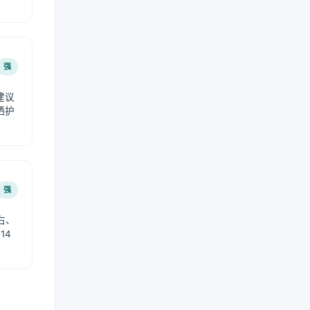
强
建议
晒护
强
右、
14