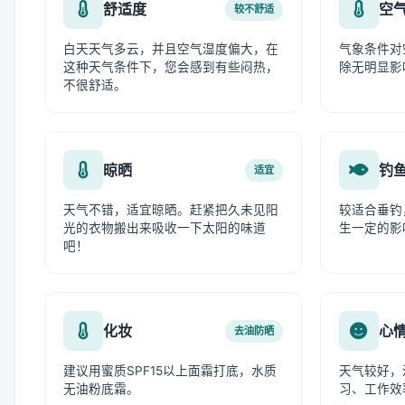
舒适度
空
较不舒适
白天天气多云，并且空气湿度偏大，在
气象条件对
这种天气条件下，您会感到有些闷热，
除无明显影
不很舒适。
晾晒
钓
适宜
天气不错，适宜晾晒。赶紧把久未见阳
较适合垂钓
光的衣物搬出来吸收一下太阳的味道
生一定的影
吧！
化妆
心
去油防晒
建议用蜜质SPF15以上面霜打底，水质
天气较好，
无油粉底霜。
习、工作效