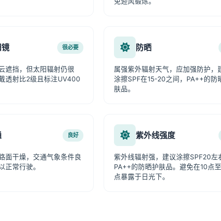
免迎风锻炼。
阳镜
防晒
很必要
云遮挡，但太阳辐射仍很
属强紫外辐射天气，应加强防护，
戴透射比2级且标注UV400
涂擦SPF在15-20之间，PA++的防
肤品。
通
紫外线强度
良好
路面干燥，交通气象条件良
紫外线辐射强，建议涂擦SPF20左
以正常行驶。
PA++的防晒护肤品。避免在10点至
点暴露于日光下。