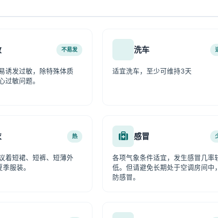
敏
洗车
不易发
易诱发过敏，除特殊体质
适宜洗车，至少可维持3天
心过敏问题。
衣
感冒
热
议着短裙、短裤、短薄外
各项气象条件适宜，发生感冒几率
夏季服装。
低。但请避免长期处于空调房间中
防感冒。