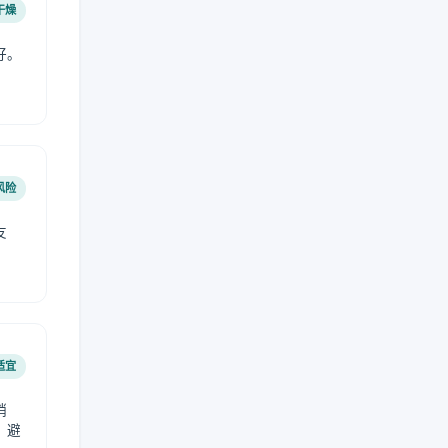
干燥
好。
风险
友
适宜
稍
，避