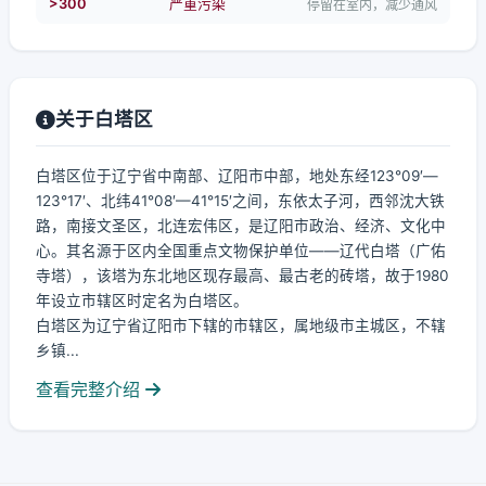
>300
严重污染
停留在室内，减少通风
关于白塔区
白塔区位于辽宁省中南部、辽阳市中部，地处东经123°09′—
123°17′、北纬41°08′—41°15′之间，东依太子河，西邻沈大铁
路，南接文圣区，北连宏伟区，是辽阳市政治、经济、文化中
心。其名源于区内全国重点文物保护单位——辽代白塔（广佑
寺塔），该塔为东北地区现存最高、最古老的砖塔，故于1980
年设立市辖区时定名为白塔区。
白塔区为辽宁省辽阳市下辖的市辖区，属地级市主城区，不辖
乡镇...
查看完整介绍