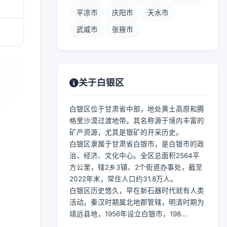
平凉市
庆阳市
天水市
武威市
张掖市
关于白银区
白银区位于甘肃省中部，地处黄土高原和腾
格里沙漠过渡地带。其名称源于境内丰富的
矿产资源，尤其是银矿的开采历史。
白银区隶属于甘肃省白银市，是白银市的政
治、经济、文化中心。全区总面积2564平
方公里，辖2乡3镇、2个街道办事处，截至
2022年末，常住人口约31.8万人。
白银区历史悠久，早在新石器时代就有人类
活动。秦汉时期属北地郡管辖，明清时期为
靖远县地，1956年设立白银市，198...