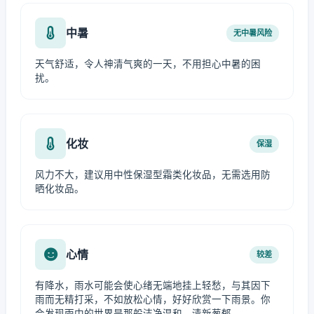
中暑
无中暑风险
天气舒适，令人神清气爽的一天，不用担心中暑的困
扰。
化妆
保湿
风力不大，建议用中性保湿型霜类化妆品，无需选用防
晒化妆品。
心情
较差
有降水，雨水可能会使心绪无端地挂上轻愁，与其因下
雨而无精打采，不如放松心情，好好欣赏一下雨景。你
会发现雨中的世界是那般洁净温和、清新葱郁。