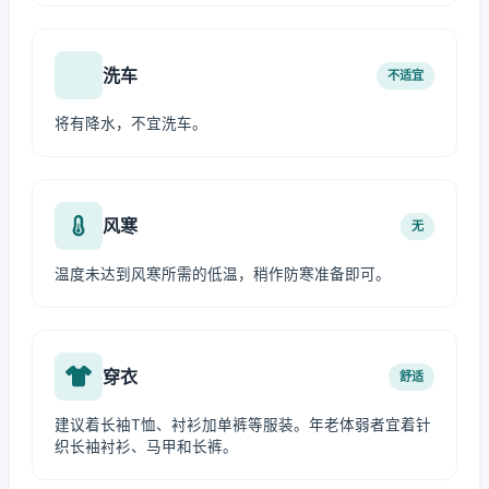
洗车
不适宜
将有降水，不宜洗车。
风寒
无
温度未达到风寒所需的低温，稍作防寒准备即可。
穿衣
舒适
建议着长袖T恤、衬衫加单裤等服装。年老体弱者宜着针
织长袖衬衫、马甲和长裤。