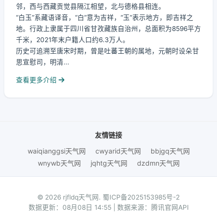
邻，西与西藏贡觉县隔江相望，北与德格县相连。
“白玉”系藏语译音，“白”意为吉祥，“玉”表示地方，即吉祥之
地。行政上隶属于四川省甘孜藏族自治州，总面积为8596平方
千米，2021年末户籍人口约6.3万人。
历史可追溯至唐宋时期，曾是吐蕃王朝的属地，元朝时设朵甘
思宣慰司，明清...
查看更多介绍
友情链接
waiqianggsi天气网
cwyarid天气网
bbjgq天气网
wnywb天气网
jqhtg天气网
dzdmn天气网
© 2026 rjfldq天气网.
蜀ICP备2025153985号-2
数据更新：08月08日 14:55 | 数据来源：腾讯官网API