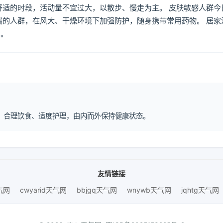
舒适的时段，活动量不宜过大，以散步、慢走为主。 皮肤敏感人群今
喘的人群，在风大、干燥环境下加强防护，随身携带常用药物。 居家
倒。
作息、合理饮食、适度护理，由内而外保持健康状态。
友情链接
天气网
cwyarid天气网
bbjgq天气网
wnywb天气网
jqhtg天气网