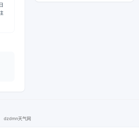
日
注
dzdmn天气网