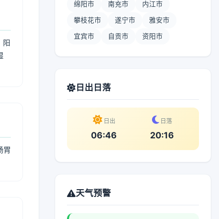
绵阳市
南充市
内江市
攀枝花市
遂宁市
雅安市
宜宾市
自贡市
资阳市
；阳
湿
。
日出日落
日出
日落
06:46
20:16
肠胃
天气预警