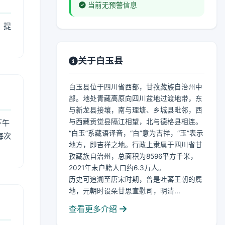
当前无预警信息
，提
关于白玉县
白玉县位于四川省西部，甘孜藏族自治州中
部。地处青藏高原向四川盆地过渡地带，东
与新龙县接壤，南与理塘、乡城县毗邻，西
与西藏贡觉县隔江相望，北与德格县相连。
下午
“白玉”系藏语译音，“白”意为吉祥，“玉”表示
每次
地方，即吉祥之地。行政上隶属于四川省甘
孜藏族自治州，总面积为8596平方千米，
2021年末户籍人口约6.3万人。
历史可追溯至唐宋时期，曾是吐蕃王朝的属
地，元朝时设朵甘思宣慰司，明清...
查看更多介绍