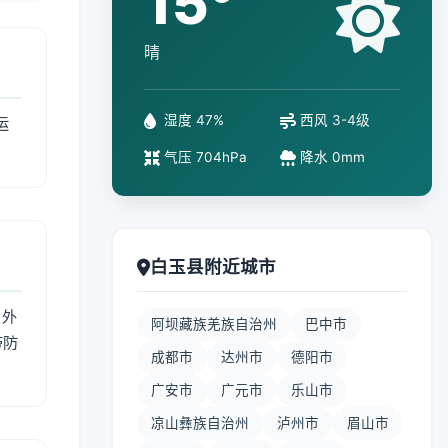
15°
晴
湿度 47%
西风 3-4级
运
气压 704hPa
降水 0mm
白玉县附近城市
 外
阿坝藏族羌族自治州
巴中市
带防
成都市
达州市
德阳市
广安市
广元市
乐山市
凉山彝族自治州
泸州市
眉山市