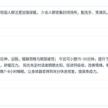
较弱人群注意加强保暖， 少去人群密集封闭场所，勤洗手、常通风
伸、远眺，缓解颈椎与眼部疲劳； 午后可小憩15-30分钟，提升
，舒缓压力。 阳光充足时适度晒晒太阳，促进钙吸收，改善情绪，
每晚7-8小时睡眠，让身体器官得到充分休息修复，提高免疫力。