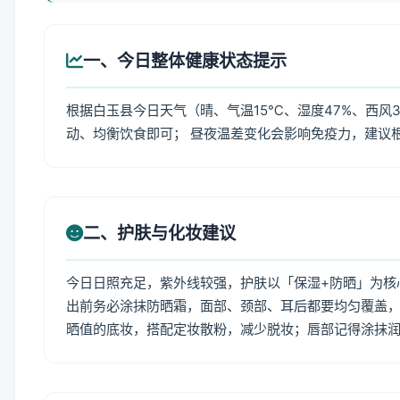
一、今日整体健康状态提示
根据白玉县今日天气（晴、气温15℃、湿度47%、西风
动、均衡饮食即可； 昼夜温差变化会影响免疫力，建议
二、护肤与化妆建议
今日日照充足，紫外线较强，护肤以「保湿+防晒」为核
出前务必涂抹防晒霜，面部、颈部、耳后都要均匀覆盖，
晒值的底妆，搭配定妆散粉，减少脱妆；唇部记得涂抹