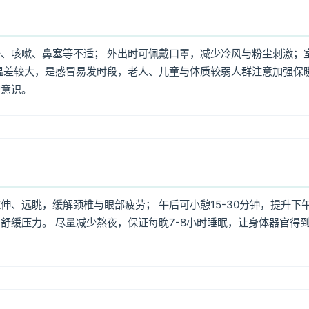
、咳嗽、鼻塞等不适； 外出时可佩戴口罩，减少冷风与粉尘刺激；
温差较大，是感冒易发时段，老人、儿童与体质较弱人群注意加强保
护意识。
、远眺，缓解颈椎与眼部疲劳； 午后可小憩15-30分钟，提升下
舒缓压力。 尽量减少熬夜，保证每晚7-8小时睡眠，让身体器官得