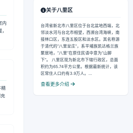
关于八里区
室内
台湾省新北市八里区位于台北盆地西端，北
暖，
邻淡水河与台北市相望，西濒台湾海峡，南
接林口区，东连五股区和淡水区。其名称源
于清代的“八里坌庄”，系平埔族凯达格兰族
聚居地，“八里”在原住民语中意为“山脚
下”。 八里区现为新北市下辖行政区，总面
积约为65.74平方公里。根据最新统计，该
区常住人口约有3.9万人。...
查看更多介绍
午精
到充