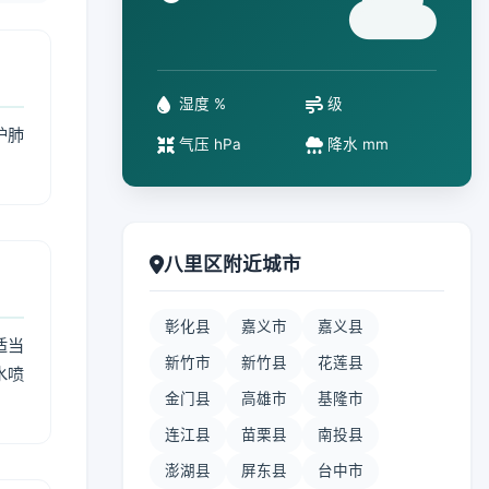
°
湿度 %
级
护肺
气压 hPa
降水 mm
八里区附近城市
彰化县
嘉义市
嘉义县
适当
新竹市
新竹县
花莲县
水喷
金门县
高雄市
基隆市
连江县
苗栗县
南投县
澎湖县
屏东县
台中市