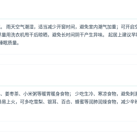
。 雨天空气潮湿，适当减少开窗时间，避免室内潮气加重；可开启
尽量用洗衣机甩干后晾晒，避免长时间阴干产生异味。 起居上建议早
高睡眠质量。
、姜枣茶、小米粥等暖胃暖身食物； 少吃生冷、寒凉食物，避免刺
燥易上火，可多吃雪梨、银耳、百合、蜂蜜等润肺润燥食物，减少辛