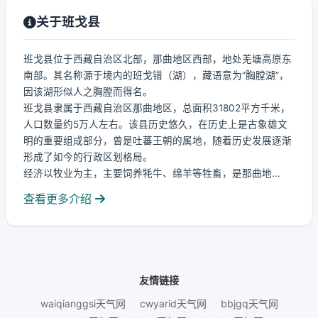
关于班戈县
班戈县位于西藏自治区北部，那曲地区西部，地处羌塘高原东
南部。其名称源于境内的班戈错（湖），藏语意为“胸膛湖”，
因该湖形似人之胸膛而得名。
班戈县隶属于西藏自治区那曲地区，总面积31802平方千米，
人口数量约5万人左右。该县历史悠久，在历史上是古象雄文
明的重要组成部分，曾是吐蕃王朝的属地，随着历史发展逐渐
形成了如今的行政区划格局。
经济以牧业为主，主要饲养牦牛、绵羊等牲畜，是那曲地...
查看更多介绍
友情链接
waiqianggsi天气网
cwyarid天气网
bbjgq天气网