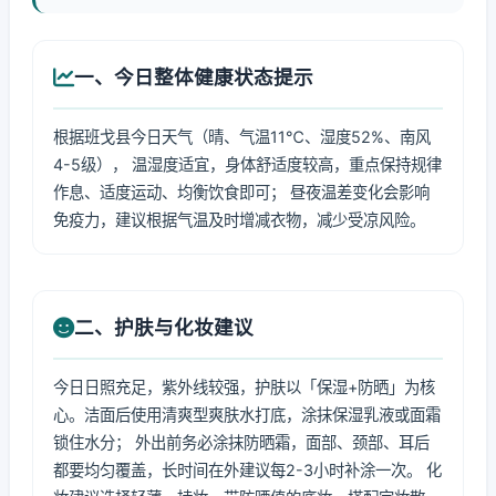
一、今日整体健康状态提示
根据班戈县今日天气（晴、气温11℃、湿度52%、南风
4-5级）， 温湿度适宜，身体舒适度较高，重点保持规律
作息、适度运动、均衡饮食即可； 昼夜温差变化会影响
免疫力，建议根据气温及时增减衣物，减少受凉风险。
二、护肤与化妆建议
今日日照充足，紫外线较强，护肤以「保湿+防晒」为核
心。洁面后使用清爽型爽肤水打底，涂抹保湿乳液或面霜
锁住水分； 外出前务必涂抹防晒霜，面部、颈部、耳后
都要均匀覆盖，长时间在外建议每2-3小时补涂一次。 化