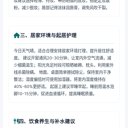
妆建议选择轻薄、持妆、带防晒值的底妆，搭配定妆散
粉，减少脱妆；唇部记得涂抹润唇膏，避免风吹干裂。
三、居家环境与起居护理
今日天气晴，适合合理安排居家环境打理，提升居住舒适
度。 建议开窗通风20-30分钟，让室内外空气流通，减
少细菌滋生；阳光充足时段可晾晒被褥、枕头，利用紫外
线杀菌除螨。 地面、桌面简单擦拭除尘，保持室内干净
整洁；湿度偏低时可使用加湿器，将室内湿度维持在
40%-60%更舒适。 起居上建议早睡早起，睡前用温水泡
脚10-15分钟，促进血液循环，提高睡眠质量。
四、饮食养生与补水建议