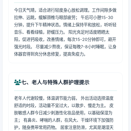
今日天气晴，适合进行轻度身心放松调理。工作间隙多做
拉伸、远眺，缓解颈椎与眼部疲劳； 午后可小憩15-30
分钟，提升下午精神状态。情绪上保持平和放松，听听轻
音乐、看看绿植，舒缓压力。 阳光充足时适度晒晒太
阳，促进钙吸收，改善情绪，每次15-20分钟即可，避开
强光时段。 尽量减少熬夜，保证每晚7-8小时睡眠，让身
体器官得到充分休息修复，提高免疫力。
七、老人与特殊人群护理提示
老年人代谢较慢，体温调节能力弱， 外出活动选择温度
舒适的时段，活动量不宜过大，以散步、慢走为主。 皮
肤敏感人群今日减少刺激性化妆品使用，以基础保湿为
主； 有鼻炎、哮喘的人群，在风大、干燥环境下加强防
护，随身携带常用药物。 居家注意防滑，尤其是潮湿天