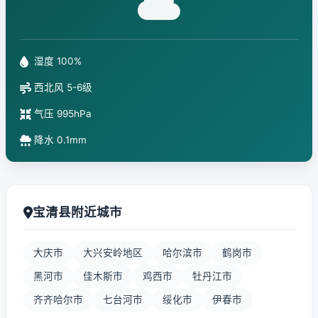
湿度 100%
西北风 5-6级
气压 995hPa
降水 0.1mm
宝清县附近城市
大庆市
大兴安岭地区
哈尔滨市
鹤岗市
黑河市
佳木斯市
鸡西市
牡丹江市
齐齐哈尔市
七台河市
绥化市
伊春市