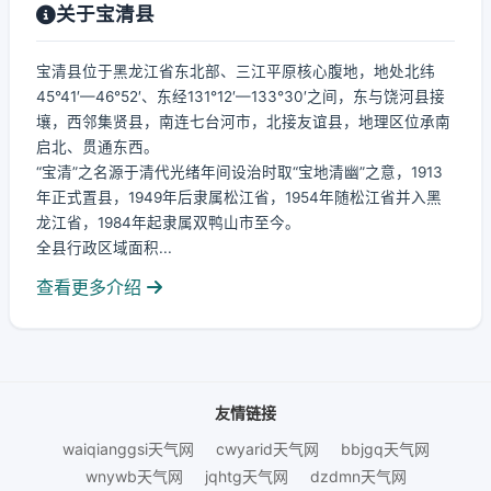
关于宝清县
宝清县位于黑龙江省东北部、三江平原核心腹地，地处北纬
45°41′—46°52′、东经131°12′—133°30′之间，东与饶河县接
壤，西邻集贤县，南连七台河市，北接友谊县，地理区位承南
启北、贯通东西。
“宝清”之名源于清代光绪年间设治时取“宝地清幽”之意，1913
年正式置县，1949年后隶属松江省，1954年随松江省并入黑
龙江省，1984年起隶属双鸭山市至今。
全县行政区域面积...
查看更多介绍
友情链接
waiqianggsi天气网
cwyarid天气网
bbjgq天气网
wnywb天气网
jqhtg天气网
dzdmn天气网