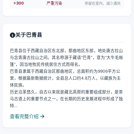
>300
严重污染
停留在室内，减少通风
关于巴青县
巴青县位于西藏自治区东北部，那曲地区东部，地处唐古拉山
与念青唐古拉山之间。其名称源于藏语“巴青”，意为“大牛毛帐
篷”，因当地牧民传统居住方式而得名。
巴青县隶属于西藏自治区那曲地区，总面积约为9906平方公
里，根据最新数据统计，全县总人口约4.8万人，以藏族为主
体民族。
历史沿革悠久，自古以来就是藏北高原的重要组成部分，是茶
马古道上的重要节点之一，在长期的历史发展进程中形成了独
特...
查看完整介绍