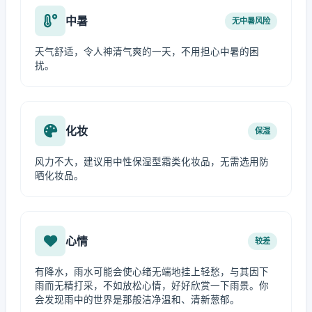
中暑
无中暑风险
天气舒适，令人神清气爽的一天，不用担心中暑的困
扰。
化妆
保湿
风力不大，建议用中性保湿型霜类化妆品，无需选用防
晒化妆品。
心情
较差
有降水，雨水可能会使心绪无端地挂上轻愁，与其因下
雨而无精打采，不如放松心情，好好欣赏一下雨景。你
会发现雨中的世界是那般洁净温和、清新葱郁。