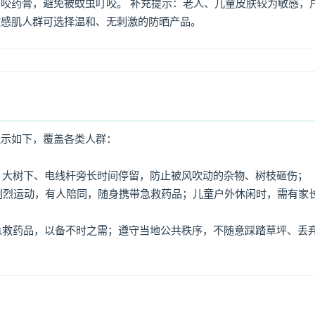
咬药膏，避免被蚊虫叮咬。 补充提示：老人、儿童皮肤较为敏感，
敏感肌人群可选择温和、无刺激的防晒产品。
提示如下，覆盖各类人群：
牌、大树下、电线杆旁长时间停留，防止被风吹动的杂物、树枝砸伤；
免剧烈运动，有人陪同，随身携带急救药品；儿童户外休闲时，需有家
、急救药品，以备不时之需；遵守当地公共秩序，不随意踩踏草坪、丢