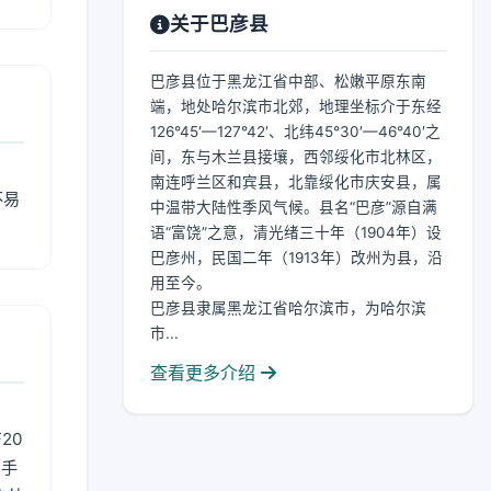
关于巴彦县
巴彦县位于黑龙江省中部、松嫩平原东南
端，地处哈尔滨市北郊，地理坐标介于东经
126°45′—127°42′、北纬45°30′—46°40′之
间，东与木兰县接壤，西邻绥化市北林区，
南连呼兰区和宾县，北靠绥化市庆安县，属
不易
中温带大陆性季风气候。县名“巴彦”源自满
语“富饶”之意，清光绪三十年（1904年）设
巴彦州，民国二年（1913年）改州为县，沿
用至今。
巴彦县隶属黑龙江省哈尔滨市，为哈尔滨
市...
查看更多介绍
20
用手