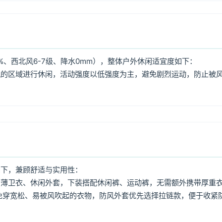
%、西北风6-7级、降水0mm），整体户外休闲适宜度如下：
风的区域进行休闲，活动强度以低强度为主，避免剧烈运动，防止被
如下，兼顾舒适与实用性：
、薄卫衣、休闲外套，下装搭配休闲裤、运动裤，无需额外携带厚重
免穿宽松、易被风吹起的衣物，防风外套优先选择拉链款，便于收紧