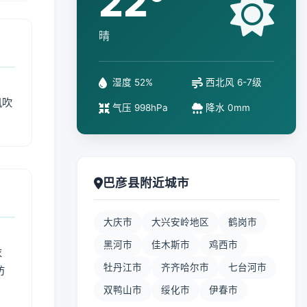
22°
晴
湿度 52%
西北风 6-7级
风吹
气压 998hPa
降水 0mm
巴彦县附近城市
大庆市
大兴安岭地区
鹤岗市
黑河市
佳木斯市
鸡西市
衣
牡丹江市
齐齐哈尔市
七台河市
防
双鸭山市
绥化市
伊春市