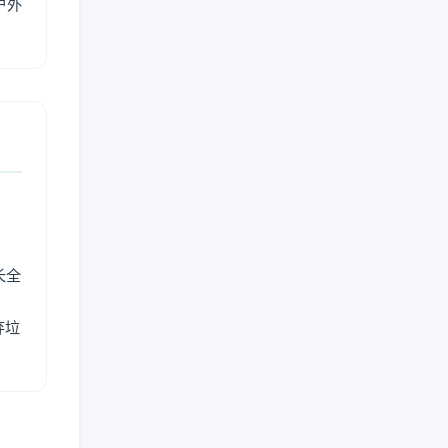
户外
长全
弃垃