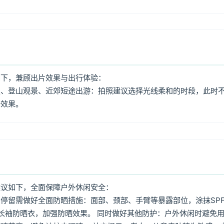
如下，兼顾出片效果与出行体验：
照、登山观景、近郊短途出游：拍照建议选择光线柔和的时段，此时
好效果。
建议如下，全面保障户外休闲安全：
停留需做好全面防晒措施：面部、颈部、手臂等暴露部位，涂抹SPF
着长袖防晒衣，加强防晒效果。 同时做好其他防护：户外休闲时避免