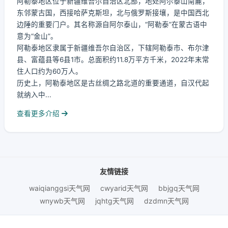
阿勒泰地区位于新疆维吾尔自治区北部，地处阿尔泰山南麓，
东邻蒙古国，西接哈萨克斯坦，北与俄罗斯接壤，是中国西北
边陲的重要门户。其名称源自阿尔泰山，“阿勒泰”在蒙古语中
意为“金山”。
阿勒泰地区隶属于新疆维吾尔自治区，下辖阿勒泰市、布尔津
县、富蕴县等6县1市。总面积约11.8万平方千米，2022年末常
住人口约为60万人。
历史上，阿勒泰地区是古丝绸之路北道的重要通道，自汉代起
就纳入中...
查看更多介绍
友情链接
waiqianggsi天气网
cwyarid天气网
bbjgq天气网
wnywb天气网
jqhtg天气网
dzdmn天气网