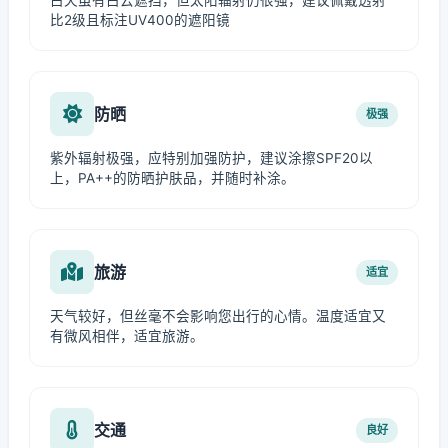
白天虽有白云遮挡，但太阳辐射仍很强，建议佩戴透射
比2级且标注UV400的遮阳镜
防晒
极强
紫外辐射极强，应特别加强防护，建议涂擦SPF20以
上，PA++的防晒护肤品，并随时补涂。
旅游
适宜
天气较好，但丝毫不会影响您出行的心情。温度适宜又
有微风相伴，适宜旅游。
交通
良好