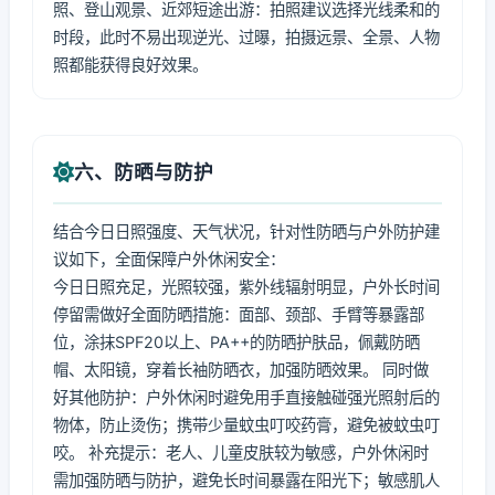
照、登山观景、近郊短途出游：拍照建议选择光线柔和的
时段，此时不易出现逆光、过曝，拍摄远景、全景、人物
照都能获得良好效果。
六、防晒与防护
结合今日日照强度、天气状况，针对性防晒与户外防护建
议如下，全面保障户外休闲安全：
今日日照充足，光照较强，紫外线辐射明显，户外长时间
停留需做好全面防晒措施：面部、颈部、手臂等暴露部
位，涂抹SPF20以上、PA++的防晒护肤品，佩戴防晒
帽、太阳镜，穿着长袖防晒衣，加强防晒效果。 同时做
好其他防护：户外休闲时避免用手直接触碰强光照射后的
物体，防止烫伤；携带少量蚊虫叮咬药膏，避免被蚊虫叮
咬。 补充提示：老人、儿童皮肤较为敏感，户外休闲时
需加强防晒与防护，避免长时间暴露在阳光下；敏感肌人