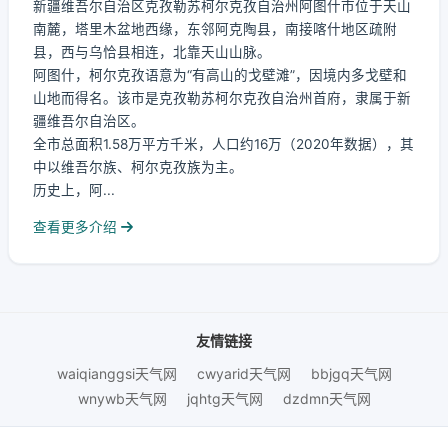
新疆维吾尔自治区克孜勒苏柯尔克孜自治州阿图什市位于天山
南麓，塔里木盆地西缘，东邻阿克陶县，南接喀什地区疏附
县，西与乌恰县相连，北靠天山山脉。
阿图什，柯尔克孜语意为“有高山的戈壁滩”，因境内多戈壁和
山地而得名。该市是克孜勒苏柯尔克孜自治州首府，隶属于新
疆维吾尔自治区。
全市总面积1.58万平方千米，人口约16万（2020年数据），其
中以维吾尔族、柯尔克孜族为主。
历史上，阿...
查看更多介绍
友情链接
waiqianggsi天气网
cwyarid天气网
bbjgq天气网
wnywb天气网
jqhtg天气网
dzdmn天气网