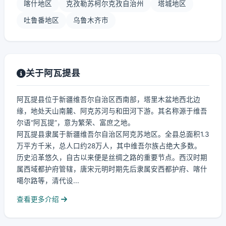
喀什地区
克孜勒苏柯尔克孜自治州
塔城地区
吐鲁番地区
乌鲁木齐市
关于阿瓦提县
阿瓦提县位于新疆维吾尔自治区西南部，塔里木盆地西北边
缘，地处天山南麓、阿克苏河与和田河下游。其名称源于维吾
尔语“阿瓦提”，意为繁荣、富庶之地。
阿瓦提县隶属于新疆维吾尔自治区阿克苏地区。全县总面积1.3
万平方千米，总人口约28万人，其中维吾尔族占绝大多数。
历史沿革悠久，自古以来便是丝绸之路的重要节点。西汉时期
属西域都护府管辖，唐宋元明时期先后隶属安西都护府、喀什
噶尔路等，清代设...
查看更多介绍