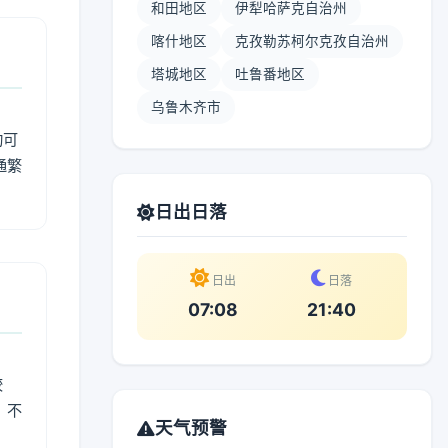
和田地区
伊犁哈萨克自治州
喀什地区
克孜勒苏柯尔克孜自治州
塔城地区
吐鲁番地区
乌鲁木齐市
动可
通繁
日出日落
日出
日落
07:08
21:40
较
、不
天气预警