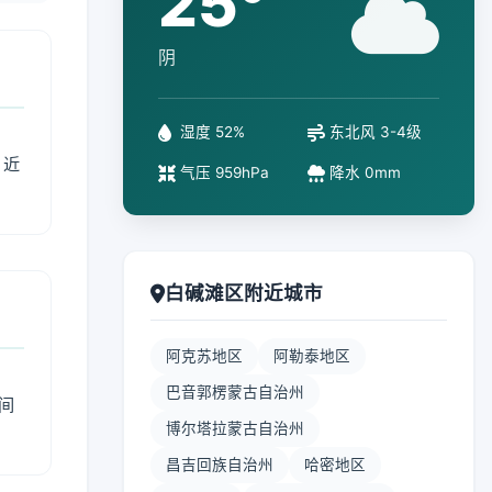
25°
阴
湿度 52%
东北风 3-4级
、近
气压 959hPa
降水 0mm
白碱滩区附近城市
阿克苏地区
阿勒泰地区
巴音郭楞蒙古自治州
间
博尔塔拉蒙古自治州
昌吉回族自治州
哈密地区