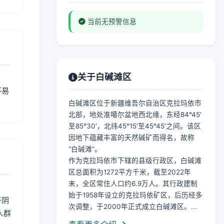
当前无预警信息
关于白碱滩区
不易
白碱滩区位于新疆维吾尔自治区克拉玛依市
北部，地处准噶尔盆地西北缘，东经84°45′
至85°30′，北纬45°15′至45°45′之间。该区
因地下蕴藏丰富的天然碱矿而得名，故称
“白碱滩”。
作为克拉玛依市下辖的县级行政区，白碱滩
区总面积为1272平方千米，截至2022年
末，全区常住人口约6.9万人。其行政建制
始于1958年设立的克拉玛依矿区，后历经多
于阴
次调整，于2000年正式成立白碱滩区。...
人群